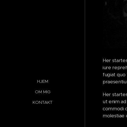
Her starte
iure repre
fugiat quo 
praesentiu
HJEM
OM MIG
Her starte
ut enim ad 
KONTAKT
commodi co
molestiae 