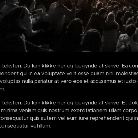
r teksten. Du kan klikke her og begynde at skrive. Ea 
henderit qui in ea voluptate velit esse quam nihil molest
voluptas nulla pariatur at vero eos et accusamus et iusto 
m.
r teksten. Du kan klikke her og begynde at skrive. Et 
minima veniam quis nostrum exercitationem ullam corporis 
nsequatur quis autem vel eum iure reprehenderit qui in e
consequatur vel illum.