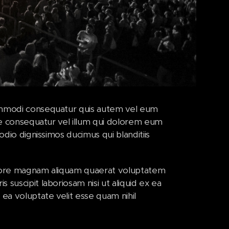
commodi consequatur quis autem vel eum
iae consequatur vel illum qui dolorem eum
odio dignissimos ducimus qui blanditiis
dolore magnam aliquam quaerat voluptatem
suscipit laboriosam nisi ut aliquid ex ea
a voluptate velit esse quam nihil